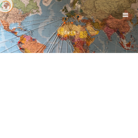
SUBMENU
CLASSIC
All Posts
2 Columns
3 Columns
PORTFOLIO