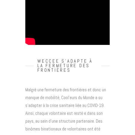
WECCEE S'ADAPTE À
LA FERMETURE DES
FRONTIÈRES
Malgré une fermeture des frontières et donc un
manque de mobilité, Cool’eurs du Monde a su
s’adapter à la crise sanitaire liée au COVID-19.
Ainsi, chaque volontaire est resté·e dans son
pays, au sein d’une structure partenaire. Des
binômes binationaux de volontaires ont été