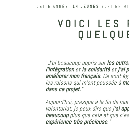
CETTE ANNÉE,
14 JEUNES
SONT EN M
VOICI LES
QUELQU
“
J’ai beaucoup appris sur
les autre
l’intégration
et
la solidarité
et
j’ai 
améliorer mon français
. Ce sont é
les raisons qui m’ont poussée à
me
dans ce projet.
“
Aujourd’hui, presque à la fin de mo
volontariat, je peux dire que j
‘ai ap
beaucoup
plus que cela et que c’e
expérience très précieuse
.”