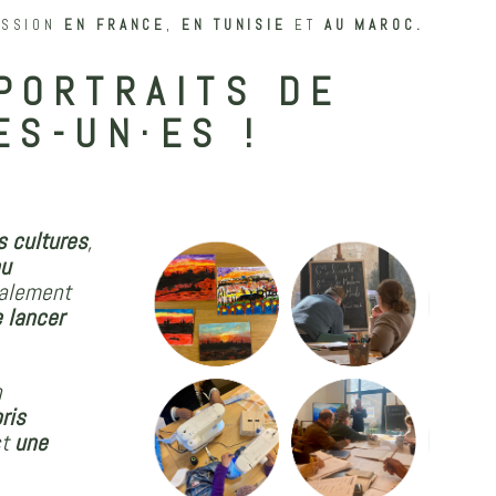
ISSION
EN FRANCE
,
EN TUNISIE
ET
AU MAROC.
 PORTRAITS DE
ES-UN·ES !
s cultures
,
pu
galement
 lancer
n
pris
st
une