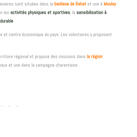
tenaires sont situées dans la
banlieue de Rabat
et une à
Moulay
ns les
activités physiques et sportives
, la
sensibilisation à
 durable
.
lle et centre économique du pays. Les volontaires y proposent
territoire régional et propose des missions dans
la région
eaux et une dans la campagne charentaise.