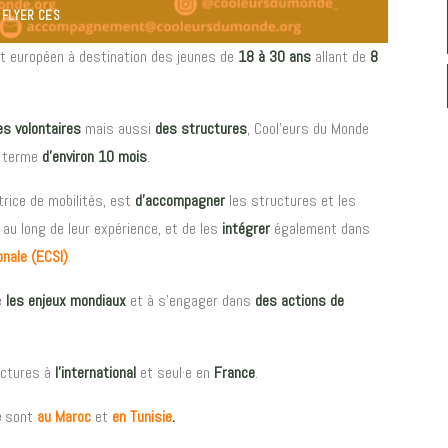
FLYER CES
t européen à destination des jeunes de
18 à 30 ans
allant de
8
s volontaires
mais aussi
des structures
, Cool’eurs du Monde
g terme
d’environ 10 mois
.
trice de mobilités, est
d’accompagner
les structures et les
au long de leur expérience, et de les
intégrer
également dans
onale (ECSI)
.
e
les enjeux mondiaux
et à s’engager dans
des actions de
uctures à
l’international
et seul·e en
France
.
e
sont
au Maroc
et
en Tunisie
.